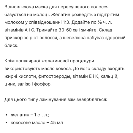
Відновлююча маска для пересушеного волосся
базується на молоці. Желатин розведіть з підігрітим
молоком у співвідношенні 1:3. Додайте по ½ ч. л.
вітамінів А і Є. Тримайте 30-60 хв і змийте. Склад
прискорює ріст волосся, а шевелюра набуває здоровий
блиск.
Крім популярної желатинової процедури
використовують масло кокоса. До його складу входять
жирні кислоти, фитострероды, вітамін Е і К, кальцій,
цинк, залізо і фосфор.
Для цього типу ламінування вам знадобляться:
желатин – 1 ст. л.;
кокосове масло – 45 мл