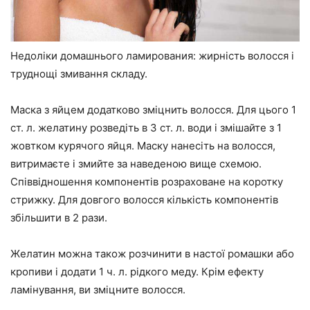
Недоліки домашнього ламирования: жирність волосся і
труднощі змивання складу.
Маска з яйцем додатково зміцнить волосся. Для цього 1
ст. л. желатину розведіть в 3 ст. л. води і змішайте з 1
жовтком курячого яйця. Маску нанесіть на волосся,
витримаєте і змийте за наведеною вище схемою.
Співвідношення компонентів розраховане на коротку
стрижку. Для довгого волосся кількість компонентів
збільшити в 2 рази.
Желатин можна також розчинити в настої ромашки або
кропиви і додати 1 ч. л. рідкого меду. Крім ефекту
ламінування, ви зміцните волосся.