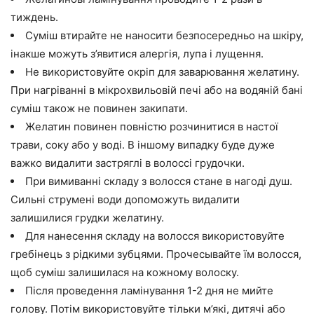
тиждень.
Суміш втирайте не наносити безпосередньо на шкіру,
інакше можуть з’явитися алергія, лупа і лущення.
Не використовуйте окріп для заварювання желатину.
При нагріванні в мікрохвильовій печі або на водяній бані
суміш також не повинен закипати.
Желатин повинен повністю розчинитися в настої
трави, соку або у воді. В іншому випадку буде дуже
важко видалити застряглі в волоссі грудочки.
При вимиванні складу з волосся стане в нагоді душ.
Сильні струмені води допоможуть видалити
залишилися грудки желатину.
Для нанесення складу на волосся використовуйте
гребінець з рідкими зубцями. Прочесывайте їм волосся,
щоб суміш залишилася на кожному волоску.
Після проведення ламінування 1-2 дня не мийте
голову. Потім використовуйте тільки м’які, дитячі або