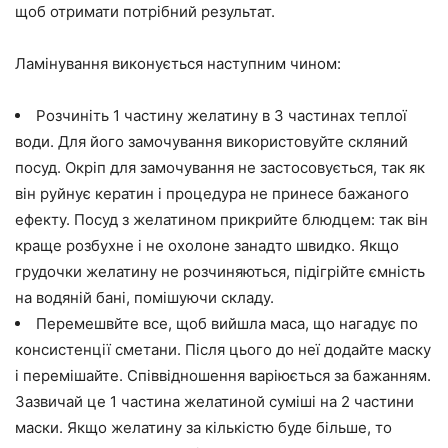
щоб отримати потрібний результат.
Ламінування виконується наступним чином:
Розчиніть 1 частину желатину в 3 частинах теплої
води. Для його замочування використовуйте скляний
посуд. Окріп для замочування не застосовується, так як
він руйнує кератин і процедура не принесе бажаного
ефекту. Посуд з желатином прикрийте блюдцем: так він
краще розбухне і не охолоне занадто швидко. Якщо
грудочки желатину не розчиняються, підігрійте ємність
на водяній бані, помішуючи складу.
Перемешвйте все, щоб вийшла маса, що нагадує по
консистенції сметани. Після цього до неї додайте маску
і перемішайте. Співвідношення варіюється за бажанням.
Зазвичай це 1 частина желатиной суміші на 2 частини
маски. Якщо желатину за кількістю буде більше, то