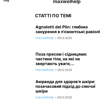
сну
maxwelhelp
СТАТТІ ПО ТЕМІ
Agnolotti del Plin: глибоке
занурення в п’ємонтські равіолі
maxwelhelp
-
09.12.2025
Поза пресом і сідницями:
частини тіла, на які не
звертають уваги,...
maxwelhelp
-
09.12.2025
Аюрведа для здоров’я шкіри:
позачасовий підхід до сяючої
шкіри
maxwelhelp
-
09.12.2025