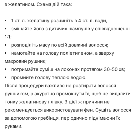
з желатином. Схема дій така:
1 ст. л. желатину розчиніть в 4 ст. л. води;
змішайте його з дитячих шампунів у співвідношенні
1:1;
розподіліть масу по всій довжині волосся;
намотайте на голову поліетиленом, а зверху
махровий рушник;
потримайте суміш на локонах протягом 30-50 хв;
промийте голову теплою водою.
Після процедури важливо не розтирати волосся
рушником, а акуратно промокнути їх, щоб не видалити
тонку желатинову плівку. З цієї ж причини не
рекомендується використовувати фен. Сушіть волосся
за допомогою гребінця, періодично піднімаючи їх
руками.