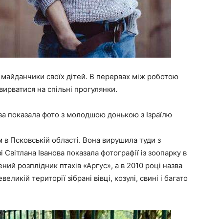
 майданчики своїх дітей. В перервах між роботою
вирватися на спільні прогулянки.
ова показала фото з молодшою донькою з Ізраїлю
 в Псковській області. Вона вирушила туди з
 Світлана Іванова показала фотографії із зоопарку в
ний розплідник птахів «Аргус», а в 2010 році назва
еликій території зібрані вівці, козулі, свині і багато