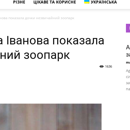
РІЗНЕ
ЦІКАВЕ ТА КОРИСНЕ
УКРАЇНСЬКА
анова показала дочки незвичайний зоопарк
а Іванова показала
A
ний зоопарк
з
ma
1636
Ag
сі
за
па