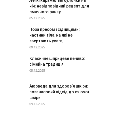
Легкі карамельні булочки на
ніч: невідповідний рецепт для
смачного ранку
05.12.2025
Поза пресом і сідницями:
частини тіла, на які не
звертають уваги,...
09.12.2025
Класичне шприцеве печиво:
сімейна традиція
05.12.2025
Аюрведа для здоров’я шкіри:
позачасовий підхід до сяючої
шкіри
09.12.2025