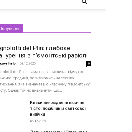
Популярні
gnolotti del Plin: глибоке
анурення в п’ємонтські равіолі
xwelhelp
-
09.12.2025
0
nolotti del Plin – сама назва викликає відчуття
льської традиції, посилаючись на техніку
тискання, яка визначає цю класичну п’ємонтську
сту. Однак точно визначити, що...
Класичне різдвяне пісочне
тісто: посібник із святкової
випічки
05.12.2025