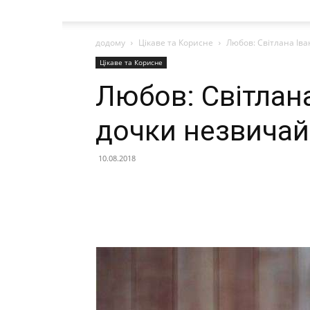
додому
Цікаве та Корисне
Любов: Світлана Ів
Цікаве та Корисне
Любов: Світлан
дочки незвичай
10.08.2018