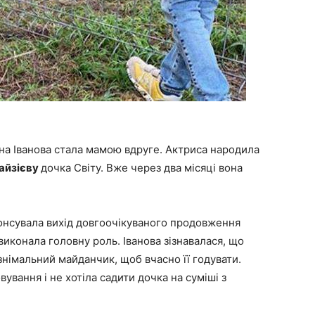
ана Іванова стала мамою вдруге. Актриса народила
айзієву
дочка Світу. Вже через два місяці вона
анонсувала вихід довгоочікуваного продовження
 виконала головну роль. Іванова зізнавалася, що
німальний майданчик, щоб вчасно її годувати.
вання і не хотіла садити дочка на суміші з