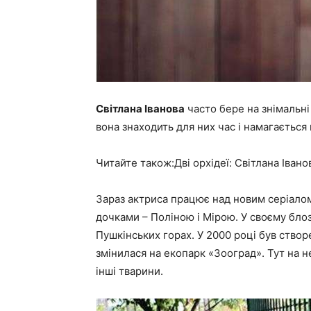
Світлана Іванова
часто бере на знімальні
вона знаходить для них час і намагається 
Читайте також:Дві орхідеї: Світлана Іван
Зараз актриса працює над новим серіалом
дочками – Поліною і Мірою. У своєму блозі
Пушкінських горах. У 2000 році був створе
змінилася на екопарк «Зооград». Тут на нев
інші тварини.