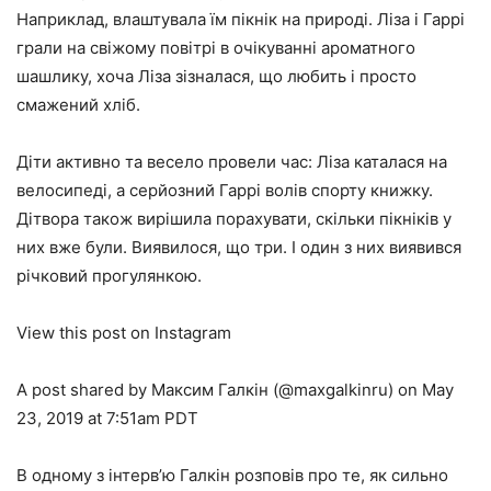
Наприклад, влаштувала їм пікнік на природі. Ліза і Гаррі
грали на свіжому повітрі в очікуванні ароматного
шашлику, хоча Ліза зізналася, що любить і просто
смажений хліб.
Діти активно та весело провели час: Ліза каталася на
велосипеді, а серйозний Гаррі волів спорту книжку.
Дітвора також вирішила порахувати, скільки пікніків у
них вже були. Виявилося, що три. І один з них виявився
річковий прогулянкою.
View this post on Instagram
A post shared by Максим Галкін (@maxgalkinru) on May
23, 2019 at 7:51am PDT
В одному з інтерв’ю Галкін розповів про те, як сильно