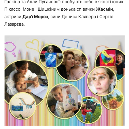
Галкіна та Алли Пугачової: пробують себе в якості юних
Пікассо, Моне і Шишкіним донька співачки
Жасмін
,
актриси
Дар’ї Мороз
, сини Дениса Клявера і Сергія
Лазарєва.