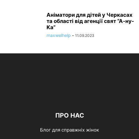
Аніматори для дітей у Черкасах
та області від агенції свят “А-ну-
Ка”
maxwelhelp
-
11.09.2023
ПРО НАС
Блог для справжніх жінок