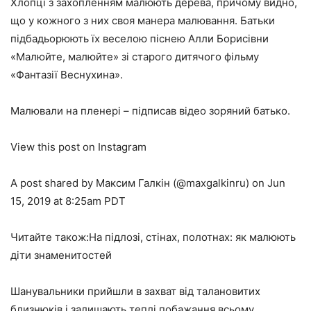
Хлопці з захопленням малюють дерева, причому видно,
що у кожного з них своя манера малювання. Батьки
підбадьорюють їх веселою піснею Алли Борисівни
«Малюйте, малюйте» зі старого дитячого фільму
«Фантазії Веснухина».
Малювали на пленері – підписав відео зоряний батько.
View this post on Instagram
A post shared by Максим Галкін (@maxgalkinru) on Jun
15, 2019 at 8:25am PDT
Читайте також:На підлозі, стінах, полотнах: як малюють
діти знаменитостей
Шанувальники прийшли в захват від талановитих
близнюків і залишають теплі побажання всьому