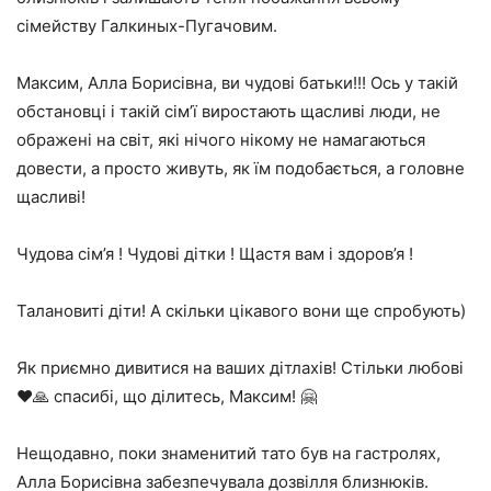
сімейству Галкиных-Пугачовим.
Максим, Алла Борисівна, ви чудові батьки!!! Ось у такій
обстановці і такій сім’ї виростають щасливі люди, не
ображені на світ, які нічого нікому не намагаються
довести, а просто живуть, як їм подобається, а головне
щасливі!
Чудова сім’я ! Чудові дітки ! Щастя вам і здоров’я !
Талановиті діти! А скільки цікавого вони ще спробують)
Як приємно дивитися на ваших дітлахів! Стільки любові
♥️🙏 спасибі, що ділитесь, Максим! 🤗
Нещодавно, поки знаменитий тато був на гастролях,
Алла Борисівна забезпечувала дозвілля близнюків.