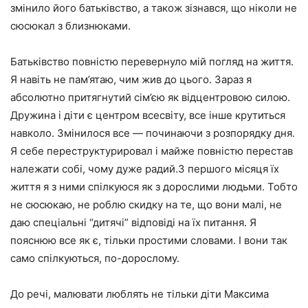
змінило його батьківство, а також зізнався, що ніколи не
сюсюкал з близнюками.
Батьківство повністю перевернуло мій погляд на життя.
Я навіть не пам’ятаю, чим жив до цього. Зараз я
абсолютно притягнутий сім’єю як відцентровою силою.
Дружина і діти є центром всесвіту, все інше крутиться
навколо. Змінилося все — починаючи з розпорядку дня.
Я себе переструктурировал і майже повністю перестав
належати собі, чому дуже радий.З першого місяця їх
життя я з ними спілкуюся як з дорослими людьми. Тобто
не сюсюкаю, не роблю скидку на те, що вони малі, не
даю спеціальні “дитячі” відповіді на їх питання. Я
пояснюю все як є, тільки простими словами. І вони так
само спілкуються, по-дорослому.
До речі, малювати люблять не тільки діти Максима