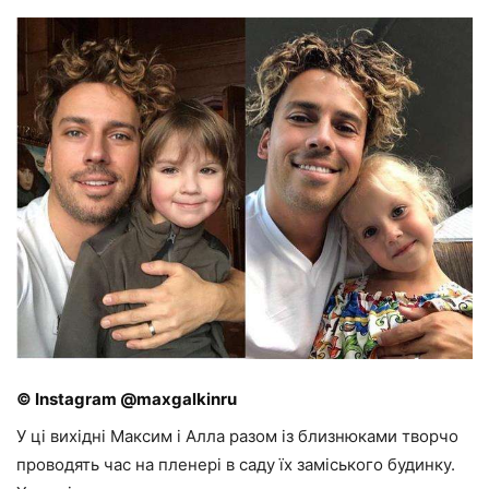
© Instagram @maxgalkinru
У ці вихідні Максим і Алла разом із близнюками творчо
проводять час на пленері в саду їх заміського будинку.