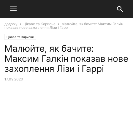
додому
Цікаве та Корисне
Малюйте, як бачите: Максим Галкін
показав нове захоплення Лізи і Гаррі
Цікаве та Корисне
Малюйте, як бачите:
Максим Галкін показав нове
захоплення Лізи і Гаррі
17.09.2020