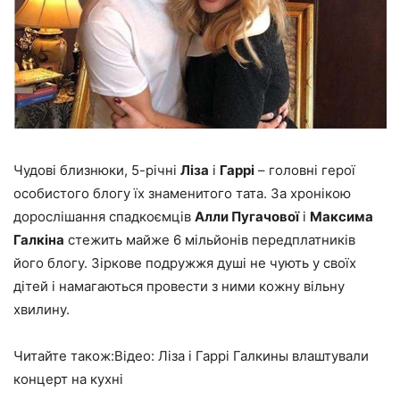
Чудові близнюки, 5-річні
Ліза
і
Гаррі
– головні герої
особистого блогу їх знаменитого тата. За хронікою
дорослішання спадкоємців
Алли Пугачової
і
Максима
Галкіна
стежить майже 6 мільйонів передплатників
його блогу. Зіркове подружжя душі не чують у своїх
дітей і намагаються провести з ними кожну вільну
хвилину.
Читайте також:Відео: Ліза і Гаррі Галкины влаштували
концерт на кухні