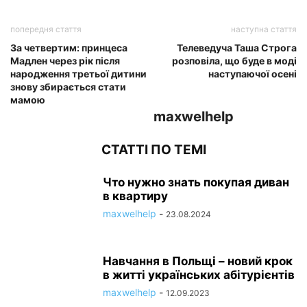
попередня стаття
наступна стаття
За четвертим: принцеса
Телеведуча Таша Строга
Мадлен через рік після
розповіла, що буде в моді
народження третьої дитини
наступаючої осені
знову збирається стати
мамою
maxwelhelp
СТАТТІ ПО ТЕМІ
Что нужно знать покупая диван
в квартиру
maxwelhelp
-
23.08.2024
Навчання в Польщі – новий крок
в житті українських абітурієнтів
maxwelhelp
-
12.09.2023