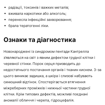
радіації, токсинів і важких металів;
вживала наркотики або алкоголь;
перенесла інфекційні захворювання;
брала тератогенні ліки.
Ознаки та діагностика
Новонароджені із синдромом пентади Кантрелла
з’являються на світ з явним дефектом грудної клітки і
черевної стінки. Порок серця призводить до
недостатнього постачання органів і тканин киснем. З-за
цього виникає задишка, а шкіра і слизові набувають
синюшний відтінок. Спостерігається втягнення
міжреберних проміжків і нижньої частини грудної
клітки. Крім типових дефектів, можливі поєднані
аномалії обличчя і черепа, гідроцефалія.