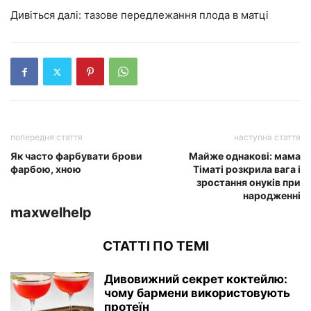
Дивіться далі: тазове передлежання плода в матці
попередня стаття
наступна стаття
Як часто фарбувати брови
Майже однакові: мама
фарбою, хною
Тіматі розкрила вага і
зростання онуків при
народженні
maxwelhelp
СТАТТІ ПО ТЕМІ
Дивовижний секрет коктейлю:
чому бармени використовують
протеїн