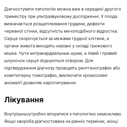
Діагностувати патологію можна вже в середині другого
триместру при ультразвуковому дослідженні. У плода
визначається розщеплювання грудини, дефекти
черевної стінки, відсутність мечоподібного відростка.
Серце скорочується за межами грудної клітини, а
органи живота виходять назовні у складі грижового
мішка. Чути интракардиальные шуми, а лівий і правий
шлуночок серця з’єднуються отвором. Для
підтвердження діагнозу проводять рентгенографію або
комп’ютерну томографію, виключити хромосомні
аномалії дозволяє каріотипування.
Лікування
Внутрішньоутробно впоратися з патологією неможливо.
Якщо хвороба діагностована на ранніх термінах, жінці