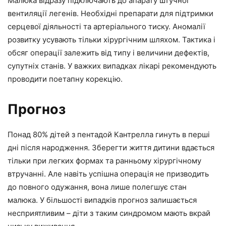
Малюка відразу підключають до апарату штучної
вентиляції легенів. Необхідні препарати для підтримки
серцевої діяльності та артеріального тиску. Аномалії
розвитку усувають тільки хірургічним шляхом. Тактика і
обсяг операції залежить від типу і величини дефектів,
супутніх станів. У важких випадках лікарі рекомендують
проводити поетапну корекцію.
Прогноз
Понад 80% дітей з пентадой Кантрелла гинуть в перші
дні після народження. Зберегти життя дитини вдається
тільки при легких формах та ранньому хірургічному
втручанні. Але навіть успішна операція не призводить
до повного одужання, вона лише полегшує стан
малюка. У більшості випадків прогноз залишається
несприятливим – діти з таким синдромом мають вкрай