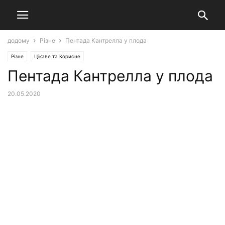
додому
Різне
Пентада Кантрелла у плода
Різне
Цікаве та Корисне
Пентада Кантрелла у плода
20.05.2020