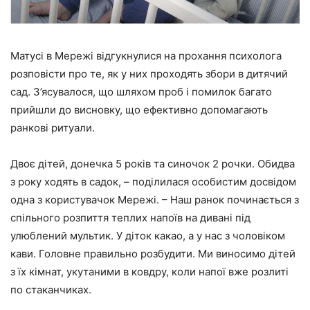
Матусі в Мережі відгукнулися на прохання психолога
розповісти про те, як у них проходять збори в дитячий
сад. З’ясувалося, що шляхом проб і помилок багато
прийшли до висновку, що ефективно допомагають
ранкові ритуали.
Двоє дітей, донечка 5 років та синочок 2 рочки. Обидва
з року ходять в садок, – поділилася особистим досвідом
одна з користувачок Мережі. – Наш ранок починається з
спільного розпиття теплих напоїв на дивані під
улюблений мультик. У діток какао, а у нас з чоловіком
кави. Головне правильно розбудити. Ми виносимо дітей
з їх кімнат, укутаними в ковдру, коли напої вже розлиті
по стаканчиках.