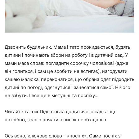
Дзвонить будильник. Мама і тато прокидаються, будять
дитини і починають збори на роботу і в дитячий сад. У
мами маса справ: погладити сорочку чоловікові (адже
він голиться, і сам це зробити не встигає), нагодувати
кашею малюка, переконатися, що обрана одяг підходить
дитині по погоді, одягнутися і зачесатися самої. Нічого
не забути. І все це в метушні та поспіху…
Читайте також:Підготовка до дитячого садка: що
потрібно, з чого почати, список необхідного
Ось воно, ключове слово – «поспіх». Саме поспіх з