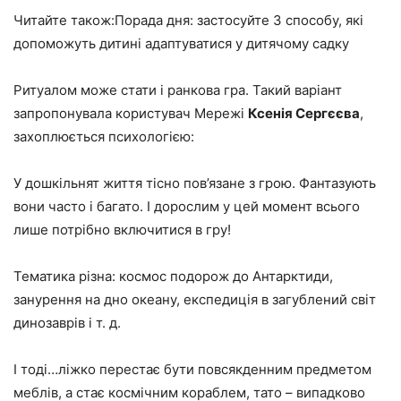
Читайте також:Порада дня: застосуйте 3 способу, які
допоможуть дитині адаптуватися у дитячому садку
Ритуалом може стати і ранкова гра. Такий варіант
запропонувала користувач Мережі
Ксенія Сергєєва
,
захоплюється психологією:
У дошкільнят життя тісно пов’язане з грою. Фантазують
вони часто і багато. І дорослим у цей момент всього
лише потрібно включитися в гру!
Тематика різна: космос подорож до Антарктиди,
занурення на дно океану, експедиція в загублений світ
динозаврів і т. д.
І тоді…ліжко перестає бути повсякденним предметом
меблів, а стає космічним кораблем, тато – випадково