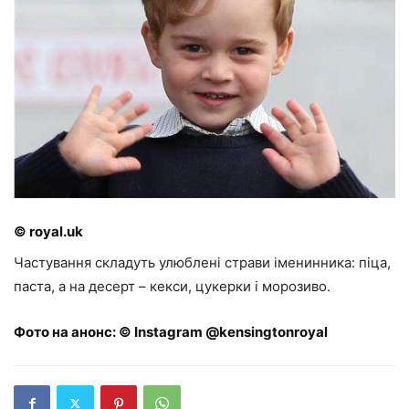
© royal.uk
Частування складуть улюблені страви іменинника: піца,
паста, а на десерт – кекси, цукерки і морозиво.
Фото на анонс: © Instagram @kensingtonroyal