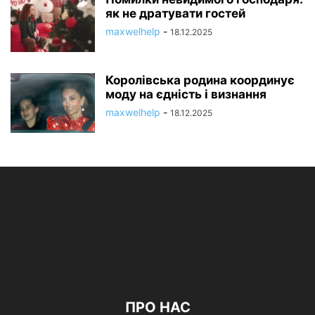
як не дратувати гостей
maxwelhelp
-
18.12.2025
Королівська родина координує
моду на єдність і визнання
maxwelhelp
-
18.12.2025
ПРО НАС