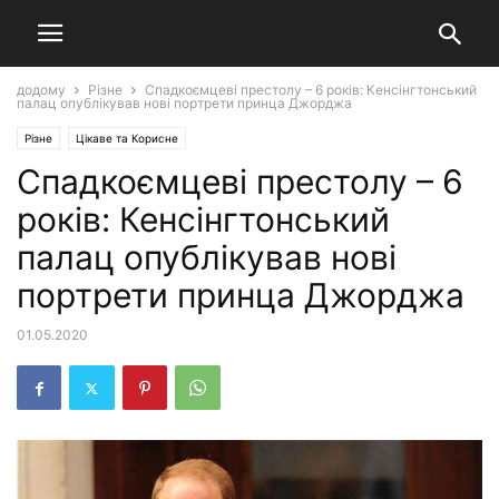
додому
Різне
Спадкоємцеві престолу – 6 років: Кенсінгтонський
палац опублікував нові портрети принца Джорджа
Різне
Цікаве та Корисне
Спадкоємцеві престолу – 6
років: Кенсінгтонський
палац опублікував нові
портрети принца Джорджа
01.05.2020