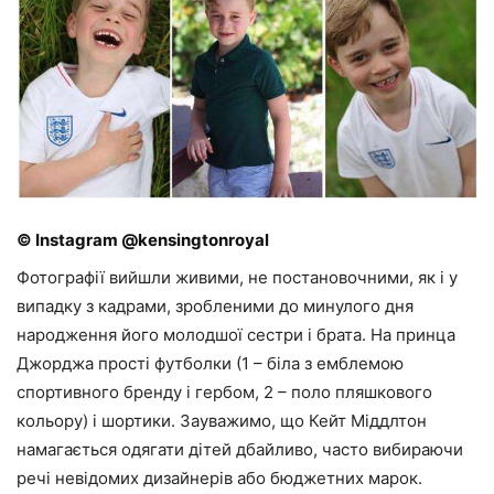
© Instagram @kensingtonroyal
Фотографії вийшли живими, не постановочними, як і у
випадку з кадрами, зробленими до минулого дня
народження його молодшої сестри і брата. На принца
Джорджа прості футболки (1 – біла з емблемою
спортивного бренду і гербом, 2 – поло пляшкового
кольору) і шортики. Зауважимо, що Кейт Міддлтон
намагається одягати дітей дбайливо, часто вибираючи
речі невідомих дизайнерів або бюджетних марок.