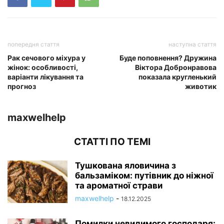
попередня стаття
наступна стаття
Рак сечового міхура у
Буде поповнення? Дружина
жінок: особливості,
Віктора Добронравова
варіанти лікування та
показала кругленький
прогноз
животик
maxwelhelp
СТАТТІ ПО ТЕМІ
Тушкована яловичина з
бальзаміком: путівник до ніжної
та ароматної страви
maxwelhelp
-
18.12.2025
Помилки невидимого господаря: