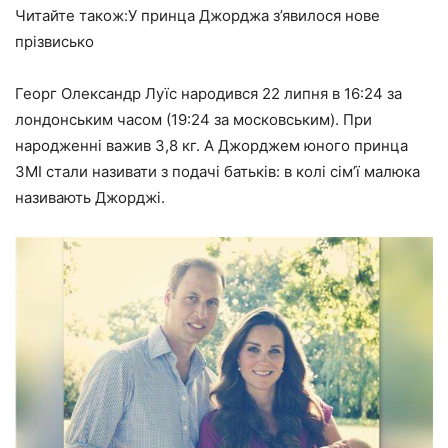
Читайте також:У принца Джорджа з’явилося нове
прізвисько
Георг Олександр Луїс народився 22 липня в 16:24 за
лондонським часом (19:24 за московським). При
народженні важив 3,8 кг. А Джорджем юного принца
ЗМІ стали називати з подачі батьків: в колі сім’ї малюка
називають Джорджі.