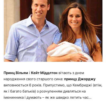
Принц Вільям
і
Кейт Міддлтон
вітають з днем
народження свого старшого сина:
принцу Джорджу
виповнюється 6 років. Припустимо, що Кембриджі (втім,
як і багато батьків) з розчуленням дивляться на
іменинника і думають – як же швидко летить час…