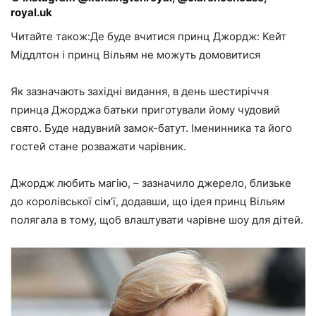
royal.uk
Читайте також:Де буде вчитися принц Джордж: Кейт
Міддлтон і принц Вільям не можуть домовитися
Як зазначають західні видання, в день шестиріччя
принца Джорджа батьки приготували йому чудовий
свято. Буде надувний замок-батут. Іменинника та його
гостей стане розважати чарівник.
Джордж любить магію, – зазначило джерело, близьке
до королівської сім’ї, додавши, що ідея принц Вільям
полягала в тому, щоб влаштувати чарівне шоу для дітей.