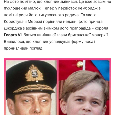
На фото помітно, що хлопчик змінився. Це вже зовсім не
пухлощекий малюк. Тепер у первісток Кембриджів
помітні риси його титулованого родича. Та якого!..
Користувачі Мережі порівняли недавні фото принца
Джорджа з архівним знімком його прапрадіда – короля
Георга VI
, батька нинішньої глави британської монархії.
Виявилося, що хлопчик успадкував форму носа і
пронизливий погляд.