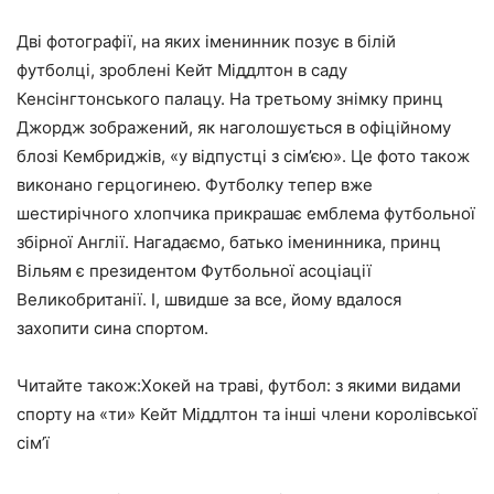
Дві фотографії, на яких іменинник позує в білій
футболці, зроблені Кейт Міддлтон в саду
Кенсінгтонського палацу. На третьому знімку принц
Джордж зображений, як наголошується в офіційному
блозі Кембриджів, «у відпустці з сім’єю». Це фото також
виконано герцогинею. Футболку тепер вже
шестирічного хлопчика прикрашає емблема футбольної
збірної Англії. Нагадаємо, батько іменинника, принц
Вільям є президентом Футбольної асоціації
Великобританії. І, швидше за все, йому вдалося
захопити сина спортом.
Читайте також:Хокей на траві, футбол: з якими видами
спорту на «ти» Кейт Міддлтон та інші члени королівської
сім’ї