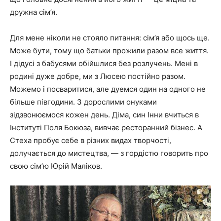
дружна сім’я.
Для мене ніколи не стояло питання: сім’я або щось ще.
Може бути, тому що батьки прожили разом все життя.
І дідусі з бабусями обійшлися без розлучень. Мені в
родині дуже добре, ми з Люсею постійно разом.
Можемо і посваритися, але дуемся один на одного не
більше півгодини. З дорослими онуками
зідзвонюємося кожен день. Діма, син Інни вчиться в
Інституті Поля Бокюза, вивчає ресторанний бізнес. А
Стеха пробує себе в різних видах творчості,
долучається до мистецтва, — з гордістю говорить про
свою сім’ю Юрій Маліков.