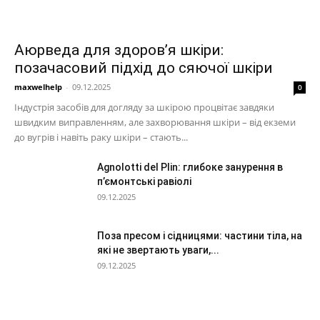
Аюрведа для здоров’я шкіри:
позачасовий підхід до сяючої шкіри
maxwelhelp
-
09.12.2025
0
Індустрія засобів для догляду за шкірою процвітає завдяки
швидким виправленням, але захворювання шкіри – від екземи
до вугрів і навіть раку шкіри – стають...
Agnolotti del Plin: глибоке занурення в
п’ємонтські равіолі
09.12.2025
Поза пресом і сідницями: частини тіла, на
які не звертають уваги,...
09.12.2025