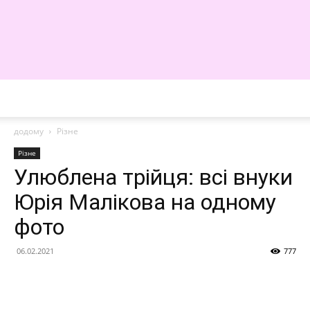
WE
додому
Різне
Різне
Улюблена трійця: всі внуки
Юрія Малікова на одному
фото
06.02.2021
777