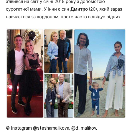
з’явився на світ у січні 2018 року з допомогою
сурогатної мами. У Інни є син
Дмитро
(20), який зараз
навчається за кордоном, проте часто відвідує рідних.
© Instagram @steshamalikova, @d_malikov,