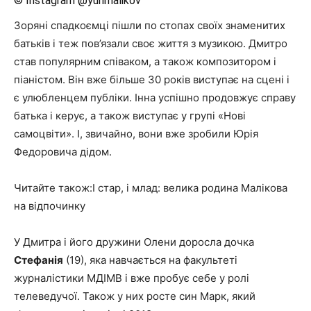
© Instagram @yurimalikov
Зоряні спадкоємці пішли по стопах своїх знаменитих
батьків і теж пов’язали своє життя з музикою. Дмитро
став популярним співаком, а також композитором і
піаністом. Він вже більше 30 років виступає на сцені і
є улюбленцем публіки. Інна успішно продовжує справу
батька і керує, а також виступає у групі «Нові
самоцвіти». І, звичайно, вони вже зробили Юрія
Федоровича дідом.
Читайте також:І стар, і млад: велика родина Малікова
на відпочинку
У Дмитра і його дружини Олени доросла дочка
Стефанія
(19), яка навчається на факультеті
журналістики МДІМВ і вже пробує себе у ролі
телеведучої. Також у них росте син Марк, який