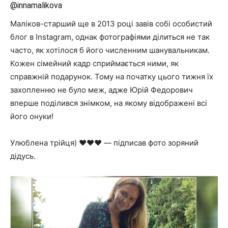
@innamalikova
Маліков-старший ще в 2013 році завів собі особистий
блог в Instagram, однак фотографіями ділиться не так
часто, як хотілося б його численним шанувальникам.
Кожен сімейний кадр сприймається ними, як
справжній подарунок. Тому на початку цього тижня їх
захопленню не було меж, адже Юрій Федорович
вперше поділився знімком, на якому відображені всі
його онуки!
Улюблена трійця) ❤️❤️❤️ — підписав фото зоряний
дідусь.