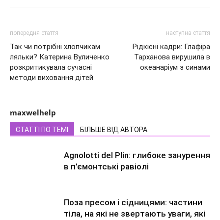
попередня стаття
наступна стаття
Так чи потрібні хлопчикам
Рідкісні кадри: Глафіра
ляльки? Катерина Вуличенко
Тарханова вирушила в
розкритикувала сучасні
океанаріум з синами
методи виховання дітей
maxwelhelp
СТАТТІ ПО ТЕМІ
БІЛЬШЕ ВІД АВТОРА
Agnolotti del Plin: глибоке занурення
в п’ємонтські равіолі
Поза пресом і сідницями: частини
тіла, на які не звертають уваги, які