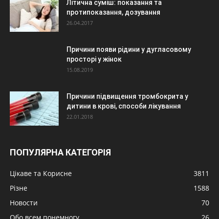
Літична суміш: показання та
протипоказання, дозування
26.04.2017
Причини появи рідини у дугласовому
просторі у жінок
15.08.2019
Причини підвищення тромбокрита у
дитини в крові, способи лікування
22.01.2018
ПОПУЛЯРНА КАТЕГОРІЯ
Цікаве та Корисне
3811
Різне
1588
Новости
70
Обо всем понемногу
26