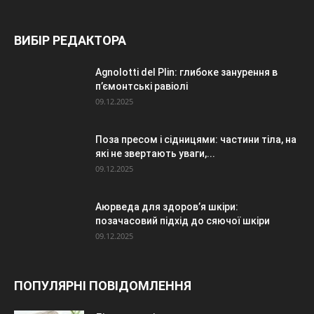
ВИБІР РЕДАКТОРА
Agnolotti del Plin: глибоке занурення в
п’ємонтські равіолі
09.12.2025
Поза пресом і сідницями: частини тіла, на
які не звертають уваги,...
09.12.2025
Аюрведа для здоров’я шкіри:
позачасовий підхід до сяючої шкіри
09.12.2025
ПОПУЛЯРНІ ПОВІДОМЛЕННЯ