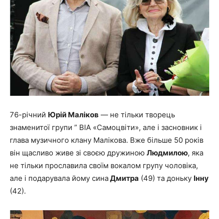
76-річний
Юрій Маліков
— не тільки творець
знаменитої групи ” ВІА «Самоцвіти», але і засновник і
глава музичного клану Малікова. Вже більше 50 років
він щасливо живе зі своєю дружиною
Людмилою
, яка
не тільки прославила своїм вокалом групу чоловіка,
але і подарувала йому сина
Дмитра
(49) та доньку
Інну
(42).