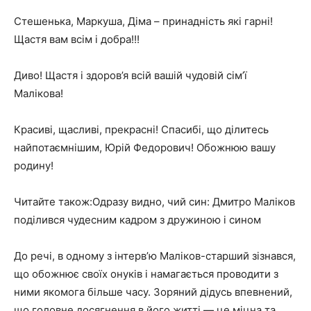
Стешенька, Маркуша, Діма – принадність які гарні!
Щастя вам всім і добра!!!
Диво! Щастя і здоров’я всій вашій чудовій сім’ї
Малікова!
Красиві, щасливі, прекрасні! Спасибі, що ділитесь
найпотаємнішим, Юрій Федорович! Обожнюю вашу
родину!
Читайте також:Одразу видно, чий син: Дмитро Маліков
поділився чудесним кадром з дружиною і сином
До речі, в одному з інтерв’ю Маліков-старший зізнався,
що обожнює своїх онуків і намагається проводити з
ними якомога більше часу. Зоряний дідусь впевнений,
що головне досягнення в його житті — це міцна та