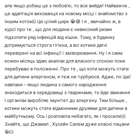
але якщо робиш це з любов’ю, то все вийде! Найважче ,
це адаптація вихованця на новому місці і знайомство з
іншим котом)) Це цілий цирк 😭😅 І я , звичайно ж, в
курсі про те , що для людини є невисокий ризик
підхопити ряд інфекцій від кішок. Тому, в будинку
дотримується строга гігієна, а всі котики двічі
перевірені на всі інфекції і захворювання. Ну і я сама
кожен місяць здаю аналізи для власного спокою поки
перебуваю в положенні. Про те , що коти можуть стати
для дитини алергеном, я теж не турбуюся. Адже, по ідеї
навпаки – якщо людина з самого народження
знаходиться в середовищі з тваринами, то йде звикання
і організм виробляє імунітет до алергену. Тим більше ,
котики можуть стати відмінними друзями для дитини в
майбутньому. Ось і розповіла небагато, як і просили)))
Знайте, що Джамал , Хусейн Салем дуже класні пацани
🤪🐱