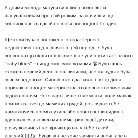
А днями молода матуся вирішила розповісти
шанувальникам про свій режим, зазначивши, що
синочок навіть дає їй поспати повноцінні 7 годин:
Ще коли була в положенні з характерною
недовірливістю для дівчат в цей період , я була
впевнена що після пологів мені не уникнути так званого
“baby blues” – синдрому сумною мами 🤪 Було щось
схоже в перший день після виписки, але ця нудьга була
зовсім недовгою. Синові вже два тижні і всі ці дні я
поринаю в процес материнства з головою і величезним
задоволенням. Чого варті лише ті моменти, коли малюк
притискається до маминих грудей, розглядає тебе ,
намагаючись посміхнутися або просто коли сидиш і
вдивляєшся в кожен миллиметрик своєї дитини,
розчулюючись і не вірячи що він у тебе такий
класний)))) Да, буває він не хоче засинати вночі, але в