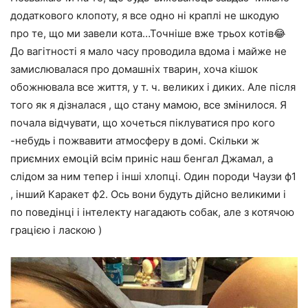
додаткового клопоту, я все одно ні краплі не шкодую
про те, що ми завели кота…Точніше вже трьох котів😂
До вагітності я мало часу проводила вдома і майже не
замислювалася про домашніх тварин, хоча кішок
обожнювала все життя, у т. ч. великих і диких. Але після
того як я дізналася , що стану мамою, все змінилося. Я
почала відчувати, що хочеться піклуватися про кого
-небудь і пожвавити атмосферу в домі. Скільки ж
приємних емоцій всім приніс наш бенгал Джамал, а
слідом за ним тепер і інші хлопці. Один породи Чаузи ф1
, інший Каракет ф2. Ось вони будуть дійсно великими і
по поведінці і інтелекту нагадають собак, але з котячою
грацією і ласкою )