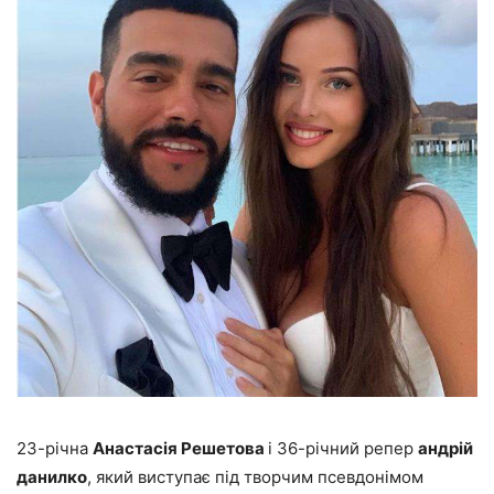
23-річна
Анастасія Решетова
і 36-річний репер
андрій
данилко
, який виступає під творчим псевдонімом