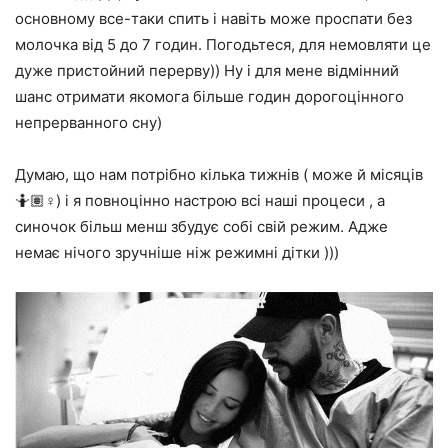
основному все-таки спить і навіть може проспати без
молочка від 5 до 7 годин. Погодьтеся, для немовляти це
дуже пристойний перерву)) Ну і для мене відмінний
шанс отримати якомога більше годин дорогоцінного
непрерванного сну)
Думаю, що нам потрібно кілька тижнів ( може й місяців
🤷🏽♀️) і я повноцінно настрою всі наші процеси , а
синочок більш менш збудує собі свій режим. Адже
немає нічого зручніше ніж режимні дітки )))