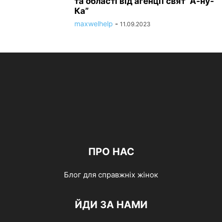
та області від агенції свят “А-ну-
Ка”
maxwelhelp
-
11.09.2023
ПРО НАС
Блог для справжніх жінок
ЙДИ ЗА НАМИ