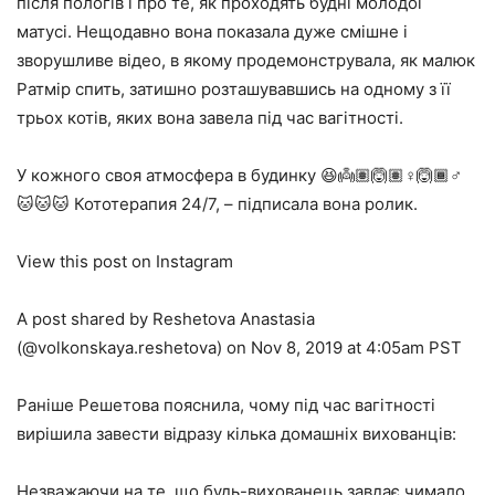
після пологів і про те, як проходять будні молодої
матусі. Нещодавно вона показала дуже смішне і
зворушливе відео, в якому продемонструвала, як малюк
Ратмір спить, затишно розташувавшись на одному з її
трьох котів, яких вона завела під час вагітності.
У кожного своя атмосфера в будинку 😆👼🏽🙆🏽♀️🙆🏾♂️
🐱🐱🐱 Кототерапия 24/7, – підписала вона ролик.
View this post on Instagram
A post shared by Reshetova Anastasia
(@volkonskaya.reshetova) on Nov 8, 2019 at 4:05am PST
Раніше Решетова пояснила, чому під час вагітності
вирішила завести відразу кілька домашніх вихованців:
Незважаючи на те, що будь-вихованець завдає чимало