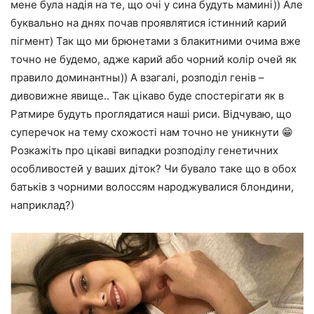
мене була надія на те, що очі у сина будуть мамині)) Але
буквально на днях почав проявлятися істинний карий
пігмент) Так що ми брюнетами з блакитними очима вже
точно не будемо, адже карий або чорний колір очей як
правило доминантны)) А взагалі, розподіл генів –
дивовижне явище.. Так цікаво буде спостерігати як в
Ратмире будуть проглядатися наші риси. Відчуваю, що
суперечок на тему схожості нам точно не уникнути 😁
Розкажіть про цікаві випадки розподілу генетичних
особливостей у ваших діток? Чи бувало таке що в обох
батьків з чорними волоссям народжувалися блондини,
наприклад?)