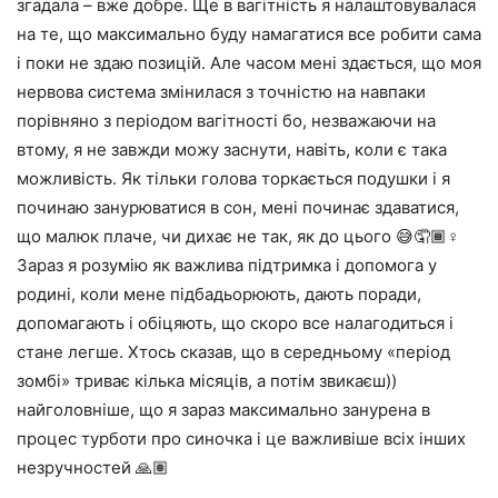
згадала – вже добре. Ще в вагітність я налаштовувалася
на те, що максимально буду намагатися все робити сама
і поки не здаю позицій. Але часом мені здається, що моя
нервова система змінилася з точністю на навпаки
порівняно з періодом вагітності бо, незважаючи на
втому, я не завжди можу заснути, навіть, коли є така
можливість. Як тільки голова торкається подушки і я
починаю занурюватися в сон, мені починає здаватися,
що малюк плаче, чи дихає не так, як до цього 😅🤦🏾♀️
Зараз я розумію як важлива підтримка і допомога у
родині, коли мене підбадьорюють, дають поради,
допомагають і обіцяють, що скоро все налагодиться і
стане легше. Хтось сказав, що в середньому «період
зомбі» триває кілька місяців, а потім звикаєш))
найголовніше, що я зараз максимально занурена в
процес турботи про синочка і це важливіше всіх інших
незручностей 🙏🏽