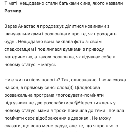
Тіматі, нещодавно стали батьками сина, якого назвали
Ратмир
.
Зараз Анастасія продовжує ділитися новинами з
шанувальниками і розповідати про те, як проходять
будні. Нещодавно вона виклала фото зі своїм
спадкоємцем і поділилася думками з приводу
материнства, а також розповіла, як відчуває себе в
новому статусі – матусі:
Чи є життя після пологів? Так, однозначно. І вона схожа
на сон, в прямому сенсі слова))) Цілодобова
розважальна програма «погодувати-поміняти
підгузник» не дає розслабитися 🤪Через тиждень у
новому статусі мами я трохи прийшла до тями і почала
помічати своє відображення в дзеркалі. Не можу
сказати, що воно мене радує, але те, що я про нього