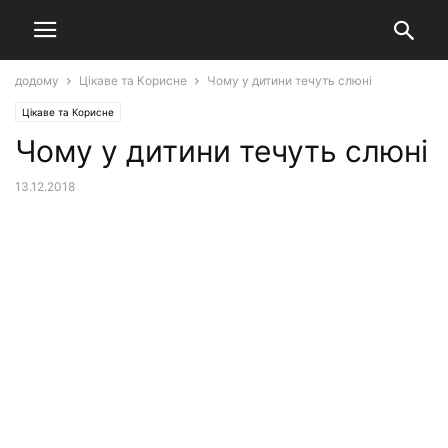
додому
Цікаве та Корисне
Чому у дитини течуть слюні
Цікаве та Корисне
Чому у дитини течуть слюні
13.12.2018