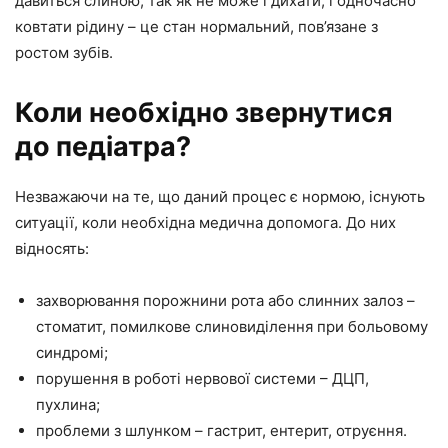
давиться слиною, так як не може і дихати, і одночасно
ковтати рідину – це стан нормальний, пов’язане з
ростом зубів.
Коли необхідно звернутися
до педіатра?
Незважаючи на те, що даний процес є нормою, існують
ситуації, коли необхідна медична допомога. До них
відносять:
захворювання порожнини рота або слинних залоз –
стоматит, помилкове слиновиділення при больовому
синдромі;
порушення в роботі нервової системи – ДЦП,
пухлина;
проблеми з шлунком – гастрит, ентерит, отруєння.