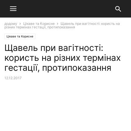
додому
Цікаве та Корисне
Щавель при вагітності: користь на
різних термінах гестації, протипоказання
Цікаве та Корисне
Щавель при вагітності:
користь на різних термінах
гестації, протипоказання
12.12.2017