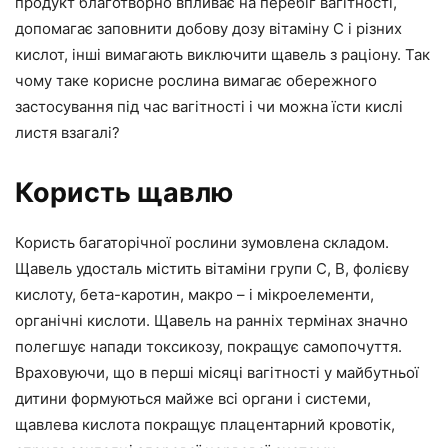
продукт благотворно впливає на перебіг вагітності,
допомагає заповнити добову дозу вітаміну С і різних
кислот, інші вимагають виключити щавель з раціону. Так
чому таке корисне рослина вимагає обережного
застосування під час вагітності і чи можна їсти кислі
листя взагалі?
Користь щавлю
Користь багаторічної рослини зумовлена складом.
Щавель удосталь містить вітаміни групи С, В, фолієву
кислоту, бета-каротин, макро – і мікроелементи,
органічні кислоти. Щавель на ранніх термінах значно
полегшує напади токсикозу, покращує самопочуття.
Враховуючи, що в перші місяці вагітності у майбутньої
дитини формуються майже всі органи і системи,
щавлева кислота покращує плацентарний кровотік,