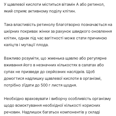
У щавлевої кислоти міститься вітамін А або ретинол,
який сприяє активному поділу клітин.
Така властивість ретинолу благотворно позначається на
шкірних покривах жінки за рахунок швидкого оновлення
клітин, однак під час вагітності може стати причиною
каліцтв і мутації плода.
Важливо розуміти, що жменька щавлю або регулярне
вживання його в незначних кількостях в салатах або
супах не призведе до серйозних наслідків. Щоб
домогтися надлишку щавлевої кислоти в організмі,
потрібно з’їдати до 500 г листя щодня.
Необхідно враховувати і виборчу особливість організму
щодо всмоктування необхідної кількості корисних
речовин. Надлишок багатьох компонентів у складі