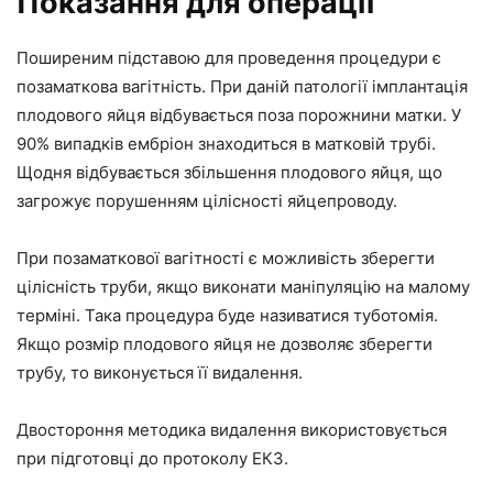
Показання для операції
Поширеним підставою для проведення процедури є
позаматкова вагітність. При даній патології імплантація
плодового яйця відбувається поза порожнини матки. У
90% випадків ембріон знаходиться в матковій трубі.
Щодня відбувається збільшення плодового яйця, що
загрожує порушенням цілісності яйцепроводу.
При позаматкової вагітності є можливість зберегти
цілісність труби, якщо виконати маніпуляцію на малому
терміні. Така процедура буде називатися туботомія.
Якщо розмір плодового яйця не дозволяє зберегти
трубу, то виконується її видалення.
Двостороння методика видалення використовується
при підготовці до протоколу ЕКЗ.