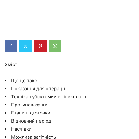
Зміст:
Що це таке
Показання для операції
Техніка тубэктомии в гінекології
Протипоказання
Етапи підготовки
Відновний період
Наслідки
Можлива вагітність