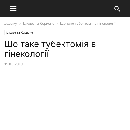
додому
Цікаве та Корисне
Що таке тубектомія в гінекології
Цікаве та Корисне
Що таке тубектомія в
гінекології
12.03.2019