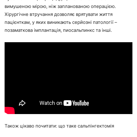
вимушеною мірою, ніж запланованою операцією.
Хірургічне втручання дозволяє врятувати життя
пацієнткам, у яких виникають серйозні патології –
позаматкова імплантація, пиосальпинкс та інші.
Також цікаво почитати: що таке сальпінгектомія