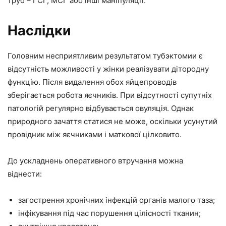
труб – ГСГ, МСГ або інші маніпуляції.
Наслідки
Головним несприятливим результатом тубэктомии є
відсутність можливості у жінки реалізувати дітородну
функцію. Після видалення обох яйцепроводів
зберігається робота яєчників. При відсутності супутніх
патологій регулярно відбувається овуляція. Однак
природного зачаття статися не може, оскільки усунутий
провідник між яєчниками і маткової цілковито.
До ускладнень оперативного втручання можна
віднести:
загострення хронічних інфекцій органів малого таза;
інфікування під час порушення цілісності тканин;