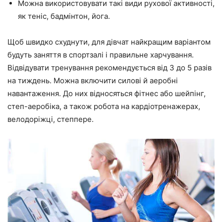
Можна використовувати такі види рухової активності,
як теніс, бадмінтон, йога.
Щоб швидко схуднути, для дівчат найкращим варіантом
будуть заняття в спортзалі і правильне харчування.
Відвідувати тренування рекомендується від 3 до 5 разів
на тиждень. Можна включити силові й аеробні
навантаження. До них відносяться фітнес або шейпінг,
степ-аеробіка, а також робота на кардіотренажерах,
велодоріжці, степпере.