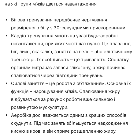
на які групи м’язів дається навантаження:
Бігова тренування передбачає чергування
розміреного бігу з 30-секундними прискореннями.
Кардіо тренування мають на увазі будь-аеробні
навантаження, при яких частішає пульс. Це плавання,
біг, лижі, скакалка, заняття на вело – або еліптичному
тренажері. Їх особливість – це тривалість. Спочатку
організм витрачає запаси глікогену, а жир починає
спалюватися через півгодини тренувань.
Силові заняття – це робота з обтяженням. Основна їх
функція – нарощування м’язів. Спалювання жиру
відбувається за рахунок роботи вже сильною і
розвинутою мускулатури.
Аеробіка досі вважається одним з кращих способів
схуднути. Під час занять збільшується надходження
кисню в кров, а він сприяє розщепленню жиру.