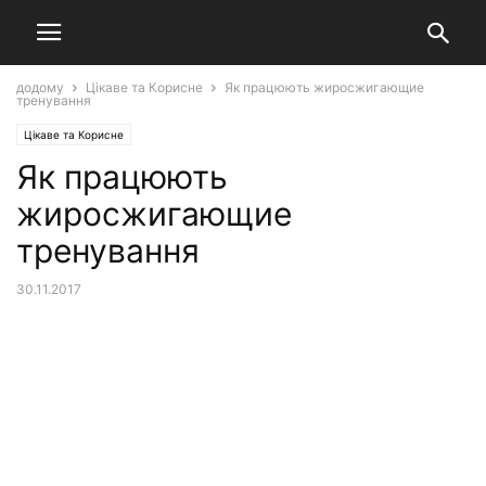
додому
Цікаве та Корисне
Як працюють жиросжигающие
тренування
Цікаве та Корисне
Як працюють
жиросжигающие
тренування
30.11.2017