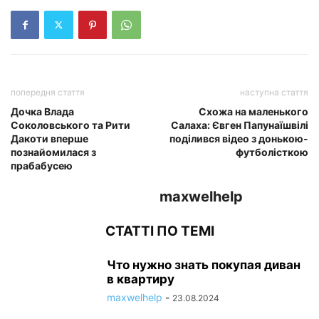
попередня стаття
наступна стаття
Дочка Влада
Схожа на маленького
Соколовського та Рити
Салаха: Євген Папунаїшвілі
Дакоти вперше
поділився відео з донькою-
познайомилася з
футболісткою
прабабусею
maxwelhelp
СТАТТІ ПО ТЕМІ
Что нужно знать покупая диван
в квартиру
maxwelhelp
-
23.08.2024