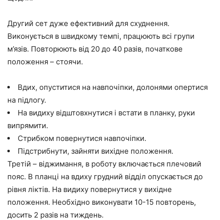
Другий сет дуже ефективний для схуднення.
Виконується в швидкому темпі, працюють всі групи
м’язів. Повторюють від 20 до 40 разів, початкове
положення – стоячи.
Вдих, опуститися на навпочіпки, долонями опертися
на підлогу.
На видиху відштовхнутися і встати в планку, руки
випрямити.
Стрибком повернутися навпочіпки.
Підстрибнути, зайняти вихідне положення.
Третій – віджимання, в роботу включається плечовий
пояс. В планці на вдиху грудний відділ опускається до
рівня ліктів. На видиху повернутися у вихідне
положення. Необхідно виконувати 10-15 повторень,
досить 2 разів на тиждень.