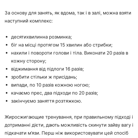
За основу для занять, як вдома, так і в залі, можна взяти
наступний комплекс:
десятихвилинна розминка;
біг на місці протягом 15 хвилин або стрибки;
нахили і повороти голови і тіла. Виконати 20 разів в
кожну сторону;
віджимання від підлоги 16 разів;
зробити стільки ж присідань;
випади, по 10 разів кожною ногою;
качаємо прес, два підходи по 20 разів;
закінчуємо заняття розтяжкою.
Жиросжигающие тренування, при правильному підході і
дотриманні дієти, дають можливість скинути зайву вагу і
підкачати м’язи. Перш ніж використовувати цей спосіб