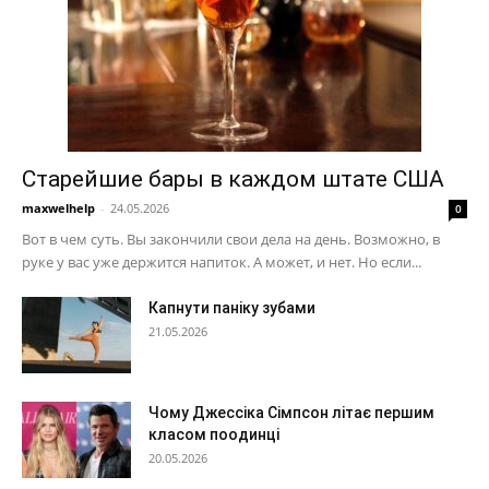
Старейшие бары в каждом штате США
maxwelhelp
-
24.05.2026
0
Вот в чем суть. Вы закончили свои дела на день. Возможно, в
руке у вас уже держится напиток. А может, и нет. Но если...
Капнути паніку зубами
21.05.2026
Чому Джессіка Сімпсон літає першим
класом поодинці
20.05.2026