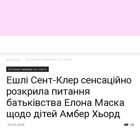
WE
додому
Останні новини та статті
Останні новини та статті
Ешлі Сент-Клер сенсаційно
розкрила питання
батьківства Елона Маска
щодо дітей Амбер Хьорд
24.05.2026
16