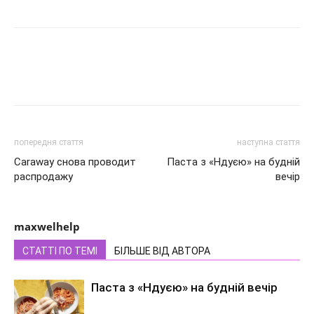
попередня стаття
наступна стаття
Caraway снова проводит
Паста з «Ндуєю» на будній
распродажу
вечір
maxwelhelp
СТАТТІ ПО ТЕМІ
БІЛЬШЕ ВІД АВТОРА
Паста з «Ндуєю» на будній вечір