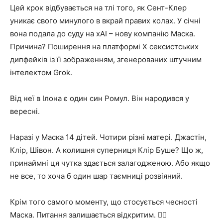
Цей крок відбувається на тлі того, як Сент-Клер
уникає свого минулого в вкрай правих колах. У січні
вона подала до суду на xAI – нову компанію Маска.
Причина? Поширення на платформі X сексистських
дипфейків із її зображенням, згенерованих штучним
інтелектом Grok.
Від неї в Ілона є один син Ромул. Він народився у
вересні.
Наразі у Маска 14 дітей. Чотири різні матері. Джастін,
Клір, Шівон. А колишня суперниця Клір Буше? Що ж,
принаймні ця чутка здається залагодженою. Або якщо
не все, то хоча б один шар таємниці розвіяний.
Крім того самого моменту, що стосується чесності
Маска. Питання залишається відкритим. 🤷‍♀️