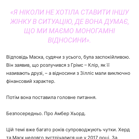
«Я НІКОЛИ НЕ ХОТІЛА СТАВИТИ ІНШУ
ЖІНКУ В СИТУАЦІЮ, ДЕ ВОНА ДУМАЄ,
ЩО МИ МАЄМО МОНОГАМНІ
ВІДНОСИНИ».
Відповідь Маска, судячи з усього, була заспокійливою.
Він заявив, що розлучився з Грімс – Клір, як її
називають друзі, – а відносини з Зілліс мали виключно
фінансовий характер.
Потім вона поставила головне питання.
Безпосередньо. Про Амбер Хьорд.
Цій темі вже багато років супроводжують чутки. Херд
та Маск недовго зустрічалися ще у 2017 році. За