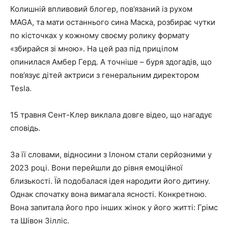
Колишній впливовий блогер, пов’язаний із рухом
MAGA, та мати останнього сина Маска, розбирає чутки
по кісточках у кожному своєму ролику формату
«збирайся зі мною». На цей раз під прицілом
опинилася Амбер Герд. А точніше – буря здогадів, що
пов’язує дітей актриси з генеральним директором
Tesla.
15 травня Сент-Клер виклала довге відео, що нагадує
сповідь.
За її словами, відносини з Ілоном стали серйозними у
2023 році. Вони перейшли до рівня емоційної
близькості. Їй подобалася ідея народити його дитину.
Однак спочатку вона вимагала ясності. Конкретною.
Вона запитала його про інших жінок у його житті: Грімс
та Шівон Зілліс.