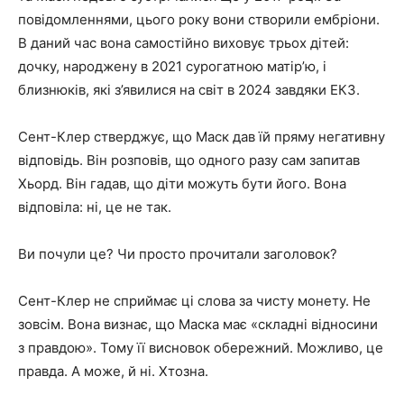
повідомленнями, цього року вони створили ембріони.
В даний час вона самостійно виховує трьох дітей:
дочку, народжену в 2021 сурогатною матір’ю, і
близнюків, які з’явилися на світ в 2024 завдяки ЕКЗ.
Сент-Клер стверджує, що Маск дав їй пряму негативну
відповідь. Він розповів, що одного разу сам запитав
Хьорд. Він гадав, що діти можуть бути його. Вона
відповіла: ні, це не так.
Ви почули це? Чи просто прочитали заголовок?
Сент-Клер не сприймає ці слова за чисту монету. Не
зовсім. Вона визнає, що Маска має «складні відносини
з правдою». Тому її висновок обережний. Можливо, це
правда. А може, й ні. Хтозна.