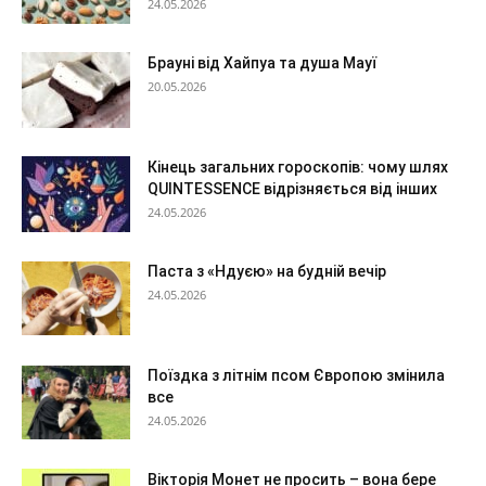
24.05.2026
Брауні від Хайпуа та душа Мауї
20.05.2026
Кінець загальних гороскопів: чому шлях
QUINTESSENCE відрізняється від інших
24.05.2026
Паста з «Ндуєю» на будній вечір
24.05.2026
Поїздка з літнім псом Європою змінила
все
24.05.2026
Вікторія Монет не просить – вона бере