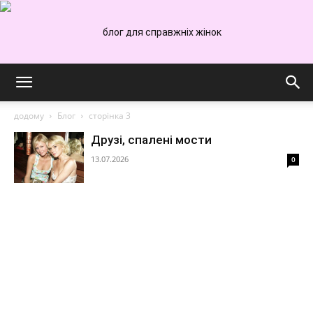
We:
додому
Блог
сторінка 3
Друзі, спалені мости
рецепти,
13.07.2026
0
краса,
сімейне