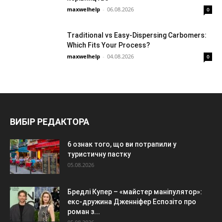
maxwelhelp
-
06.08.2026
0
Traditional vs Easy-Dispersing Carbomers:
Which Fits Your Process?
maxwelhelp
-
04.08.2026
0
ВИБІР РЕДАКТОРА
6 ознак того, що ви потрапили у
туристичну пастку
05.08.2026
Бредлі Купер – «майстер маніпулятор»:
екс-дружина Дженніфер Еспозіто про
роман з...