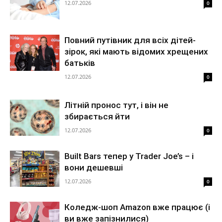
12.07.2026
0
Повний путівник для всіх дітей-
зірок, які мають відомих хрещених
батьків
12.07.2026
0
Літній пронос тут, і він не
збирається йти
12.07.2026
0
Built Bars тепер у Trader Joe’s – і
вони дешевші
12.07.2026
0
Коледж-шоп Amazon вже працює (і
ви вже запізнилися)