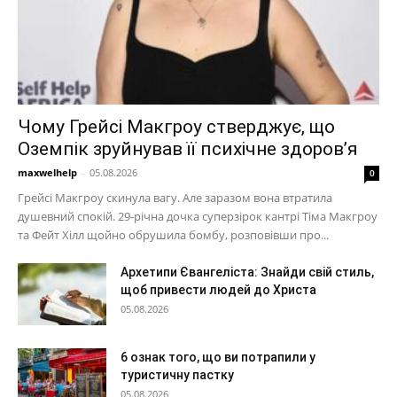
Чому Грейсі Макгроу стверджує, що
Оземпік зруйнував її психічне здоров’я
maxwelhelp
-
05.08.2026
0
Грейсі Макгроу скинула вагу. Але заразом вона втратила
душевний спокій. 29-річна дочка суперзірок кантрі Тіма Макгроу
та Фейт Хілл щойно обрушила бомбу, розповівши про...
Архетипи Євангеліста: Знайди свій стиль,
щоб привести людей до Христа
05.08.2026
6 ознак того, що ви потрапили у
туристичну пастку
05.08.2026