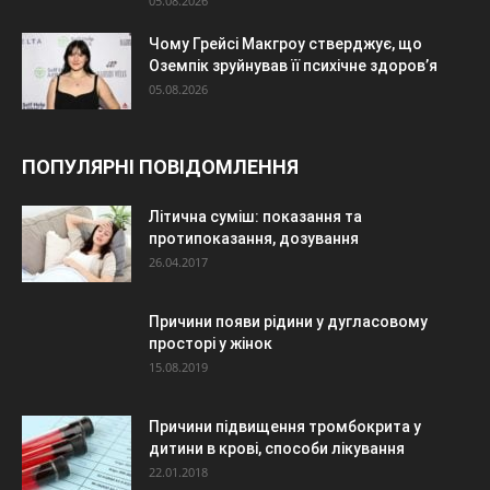
05.08.2026
Чому Грейсі Макгроу стверджує, що
Оземпік зруйнував її психічне здоров’я
05.08.2026
ПОПУЛЯРНІ ПОВІДОМЛЕННЯ
Літична суміш: показання та
протипоказання, дозування
26.04.2017
Причини появи рідини у дугласовому
просторі у жінок
15.08.2019
Причини підвищення тромбокрита у
дитини в крові, способи лікування
22.01.2018