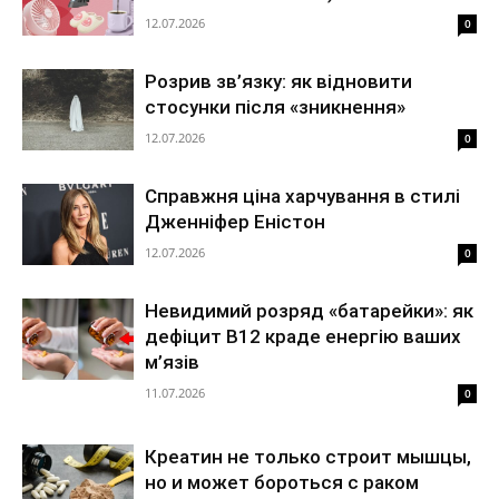
12.07.2026
0
Розрив зв’язку: як відновити
стосунки після «зникнення»
12.07.2026
0
Справжня ціна харчування в стилі
Дженніфер Еністон
12.07.2026
0
Невидимий розряд «батарейки»: як
дефіцит B12 краде енергію ваших
м’язів
11.07.2026
0
Креатин не только строит мышцы,
но и может бороться с раком