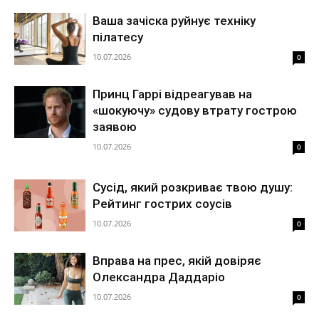
Ваша зачіска руйнує техніку
пілатесу
10.07.2026
0
Принц Гаррі відреагував на
«шокуючу» судову втрату гострою
заявою
10.07.2026
0
Сусід, який розкриває твою душу:
Рейтинг гострих соусів
10.07.2026
0
Вправа на прес, якій довіряє
Олександра Даддаріо
10.07.2026
0