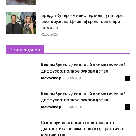
Бредлі Купер – «майстер маніпулятор»:
екс-дружина Дженніфер Еспозіто про
роман з...
05.08.2026
Рекомендуемо
Как выбрать идеальный ароматический
диффузор: полное руководство
maxwelhelp
-
07.08.2026
0
Как выбрать идеальный ароматический
диффузор: полное руководство
maxwelhelp
-
07.08.2026
0
Секвенування нового покоління та
діагностика периімплантиту, практичне
керівництво