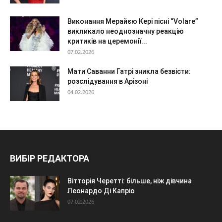
Виконання Мерайєю Кері пісні “Volare”
викликало неоднозначну реакцію
критиків на церемонії...
07.02.2026
Мати Саванни Гатрі зникла безвісти:
розслідування в Арізоні
04.02.2026
ВИБІР РЕДАКТОРА
Вітторія Черетті: більше, ніж дівчина
Леонардо Ді Капріо
07.02.2026