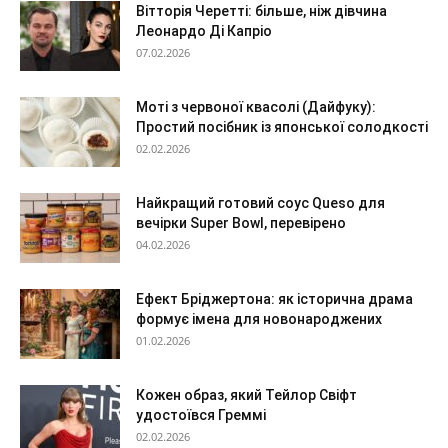
Вітторія Черетті: більше, ніж дівчина
Леонардо Ді Капріо
07.02.2026
Моті з червоної квасолі (Дайфуку):
Простий посібник із японської солодкості
02.02.2026
Найкращий готовий соус Queso для
вечірки Super Bowl, перевірено
04.02.2026
Ефект Бріджертона: як історична драма
формує імена для новонароджених
01.02.2026
Кожен образ, який Тейлор Свіфт
удостоївся Греммі
02.02.2026