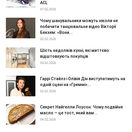
ACL
07.02.2026
Чому шанувальники можуть ніколи не
побачити танцювальне відео Вікторії
Бекхем: «Вони...
02.02.2026
Шість недоліків кухні, які миттєво
відштовхують покупців
04.02.2026
Гаррі Стайлз і Олівія Дін виступатимуть на
одній сцені на «Греммі»...
02.02.2026
Секрет Найгелли Лоусон: Чому подвійне
масло — це тост, який вам...
04.02.2026