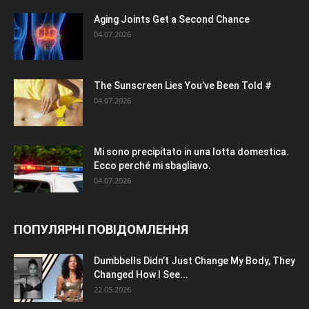
Aging Joints Get a Second Chance
04.07.2026
The Sunscreen Lies You’ve Been Told #
04.07.2026
Mi sono precipitato in una lotta domestica.
Ecco perché mi sbagliavo.
04.07.2026
ПОПУЛЯРНІ ПОВІДОМЛЕННЯ
Dumbbells Didn’t Just Change My Body, They
Changed How I See...
22.05.2026