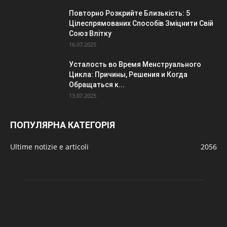
Повторно Розкрийте Близькість: 5
Цілеспрямованих Способів Зміцнити Свій
Союз Влітку
16.07.2025
Усталость во Время Менструального
Цикла: Причины, Решения и Когда
Обращаться к...
13.07.2025
ПОПУЛЯРНА КАТЕГОРІЯ
Ultime notizie e articoli
2056