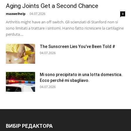
Aging Joints Get a Second Chance
maxwelhelp
-
04.07.2026
0
Arthritis might have an off switch. Gli scienziati di Stanford non si
sono limitati a trattare i sintomi. Hanno fatto ricrescere la cartilagine
perduta....
The Sunscreen Lies You’ve Been Told #
04.07.2026
Mi sono precipitato in una lotta domestica.
Ecco perché mi sbagliavo.
04.07.2026
ВИБІР РЕДАКТОРА