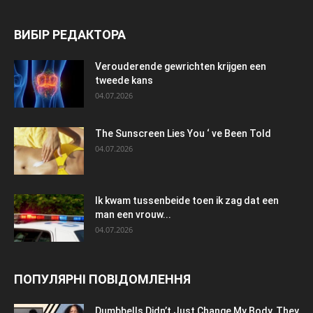
ВИБІР РЕДАКТОРА
Verouderende gewrichten krijgen een
tweede kans
04.07.2026
The Sunscreen Lies You ‘ ve Been Told
04.07.2026
Ik kwam tussenbeide toen ik zag dat een
man een vrouw...
04.07.2026
ПОПУЛЯРНІ ПОВІДОМЛЕННЯ
Dumbbells Didn’t Just Change My Body, They