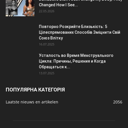
Changed How I See...
22.05.2026
Повторно Розкрийте Близькість: 5
Цілеспрямованих Способів Зміцнити Свій
Союз Влітку
16.07.2025
Усталость во Время Менструального
Цикла: Причины, Решения и Когда
Обращаться к...
13.07.2025
ПОПУЛЯРНА КАТЕГОРІЯ
Laatste nieuws en artikelen
2056