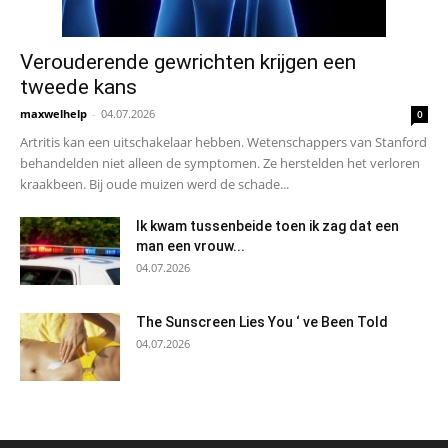
Verouderende gewrichten krijgen een
tweede kans
maxwelhelp
-
04.07.2026
0
Artritis kan een uitschakelaar hebben. Wetenschappers van Stanford
behandelden niet alleen de symptomen. Ze herstelden het verloren
kraakbeen. Bij oude muizen werd de schade...
Ik kwam tussenbeide toen ik zag dat een
man een vrouw...
04.07.2026
The Sunscreen Lies You ‘ ve Been Told
04.07.2026