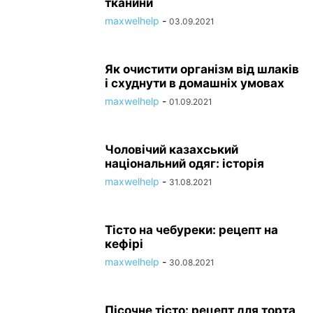
тканини
maxwelhelp
-
03.09.2021
Як очистити організм від шлаків
і схуднути в домашніх умовах
maxwelhelp
-
01.09.2021
Чоловічий казахський
національний одяг: історія
maxwelhelp
-
31.08.2021
Тісто на чебуреки: рецепт на
кефірі
maxwelhelp
-
30.08.2021
Пісочне тісто: рецепт для торта