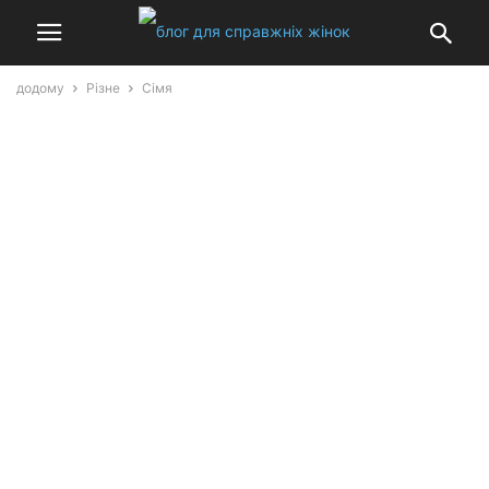
додому
Різне
Сімя